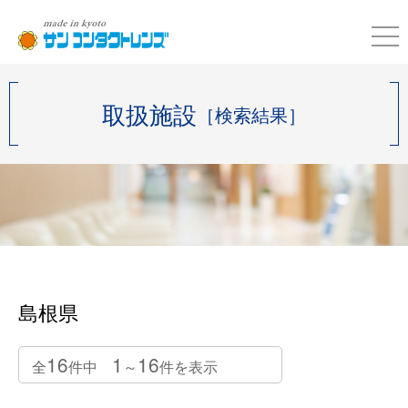
取扱施設
［検索結果］
島根県
16
1
16
全
件中
～
件を表示