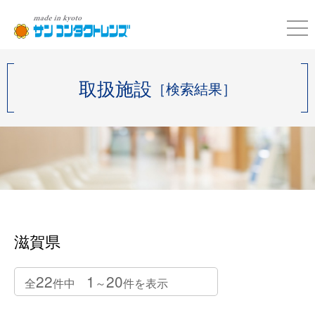
取扱施設
［検索結果］
滋賀県
22
1
20
全
件中
～
件を表示