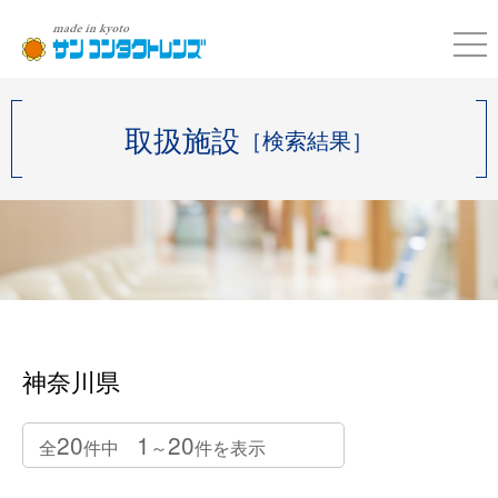
取扱施設
［検索結果］
神奈川県
20
1
20
全
件中
～
件を表示