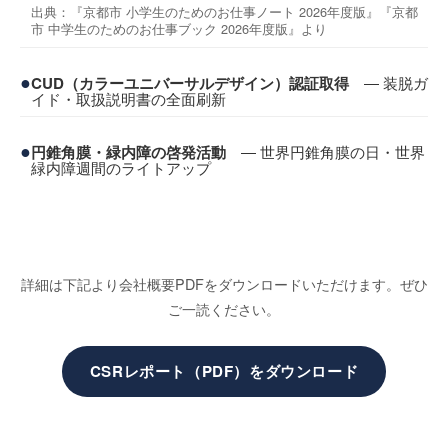
出典：『京都市 小学生のためのお仕事ノート 2026年度版』『京都
市 中学生のためのお仕事ブック 2026年度版』より
●
CUD（カラーユニバーサルデザイン）認証取得
― 装脱ガ
イド・取扱説明書の全面刷新
●
円錐角膜・緑内障の啓発活動
― 世界円錐角膜の日・世界
緑内障週間のライトアップ
詳細は下記より会社概要PDFをダウンロードいただけます。ぜひ
ご一読ください。
CSRレポート（PDF）をダウンロード