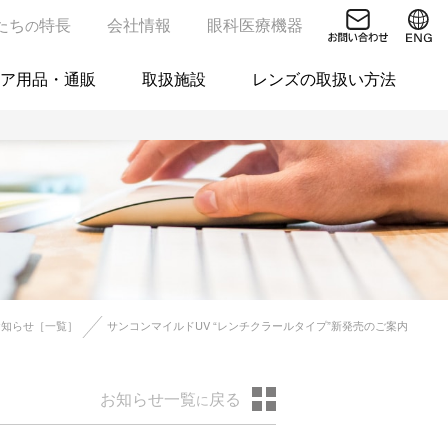
たち
特長
会社情報
眼科医療機器
の
ア用品・通販
取扱施設
レンズの取扱い方法
お知らせ［一覧］
サンコンマイルドUV “レンチクラールタイプ”新発売のご案内
お知らせ一覧
戻る
に